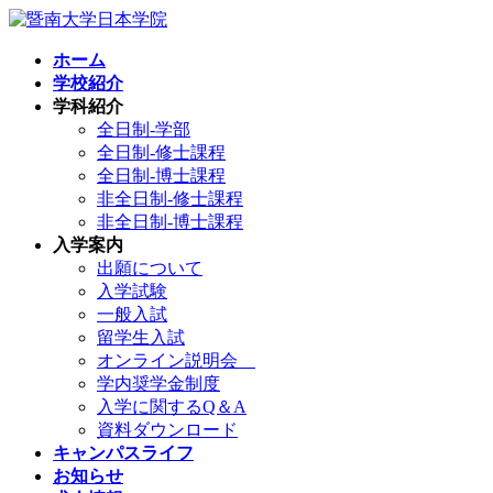
コ
ナ
ン
ビ
ホーム
テ
ゲ
学校紹介
ン
ー
学科紹介
ツ
シ
全日制-学部
へ
ョ
全日制-修士課程
ス
ン
全日制-博士課程
キ
に
非全日制-修士課程
ッ
移
非全日制-博士課程
プ
動
入学案内
出願について
入学試験
一般入試
留学生入試
オンライン説明会
学内奨学金制度
入学に関するQ＆A
資料ダウンロード
キャンパスライフ
お知らせ