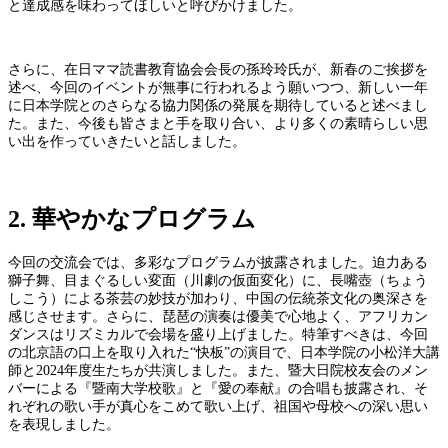
と達成感を味わってほしいと呼びかけました。
さらに、在日ママ読書教育協会会長の孫玲玲氏が、新春のご挨拶を
述べ、今回のイベントが無事に行われるよう願いつつ、新しい一年
に日本学院とのさらなる協力関係の発展を期待していると述べまし
た。また、今後も皆さまと手を取り合い、より多くの素晴らしい思
い出を作っていきたいと話しました。
2. 華やかなプログラム
今回の交流会では、多彩なプログラムが披露されました。迫力ある
獅子舞、目まぐるしい変面（川劇の仮面変化）に、長嘴壺（ちょう
しこう）による茶芸の妙技が加わり、中国の伝統茶文化の奥深さを
感じさせます。さらに、琵琶の演奏は優美で心地よく、アフリカン
ダンスはリズミカルで会場を盛り上げました。特筆すべきは、今回
の北京語の口上を取り入れた“快板”の演目で、日本学院の小松洋大講
師と2024年度生たちが共演しました。また、暨大日院校友会のメン
バーによる『暨南大学校歌』と『愛の奉献』の合唱も披露され、そ
れぞれの歌い手が真心をこめて歌い上げ、祖国や母校への深い思い
を表現しました。