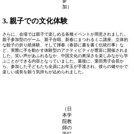
参
加）
3. 親子での文化体験
さらに、会場では親子で楽しめる各種イベントが用意されました。
親子参加型のゲーム、親子合唱、新春にまつわるミニ講座、立体的
な餃子の折り紙体験、そして揮春（春節に書を書く伝統行事）な
ど、実際に手を動かす体験型のアクティビティが豊富に開催されま
した。笑い声があふれるなか、中国文化の奥深さを楽しみながら学
ぶことができる内容となっていました。最後に、栗田秀子会長か
ら、参加した子どもたち全員にお年玉が手渡され、彼らの健やかで
楽しい成長を願う気持ちが込められました。
（日
本学
院教
師の
張紅