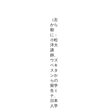
（左
から
順
に：
小松
洋大
講
師、
ウズ
ベキ
スタ
ンか
らの
留学
生ミ
ナ、
日本
人学