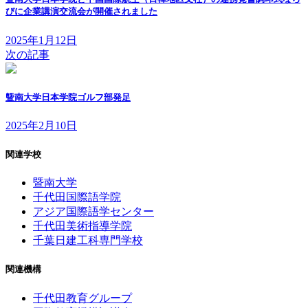
びに企業講演交流会が開催されました
2025年1月12日
次の記事
曁南大学日本学院ゴルフ部発足
2025年2月10日
関連学校
暨南大学
千代田国際語学院
アジア国際語学センター
千代田美術指導学院
千葉日建工科専門学校
関連機構
千代田教育グループ