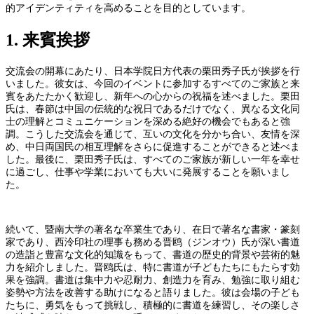
的アイデンティティを高めることを目的としています。
1. 来賓挨拶
交流会の開幕にあたり、日本学院日方代表の栗田秀子氏が挨拶を行
いました。彼女は、今回のイベントに参加するすべてのご家族と来
賓をあたたかく歓迎し、新年への心からの祝福を述べました。栗田
氏は、春節は中国の伝統的な祝日であるだけでなく、異なる文化同
士の理解とコミュニケーションを深める絶好の機会でもあると強
調。こうした交流会を通じて、互いの文化を分かち合い、友情を深
め、中日両国民の相互理解をさらに促進することができると述べま
した。最後に、栗田秀子氏は、すべてのご家族が新しい一年を幸せ
に過ごし、仕事や学業においても大いに発展することを願いまし
た。
続いて、暨南大学の著名な卒業生であり、在日で著名な書家・篆刻
家であり、西泠印社の理事も務める晋鸥（ジンオウ）氏が深い書道
の造詣と豊富な文化的知識をもって、書道の歴史的背景や芸術的魅
力を紹介しました。晋鸥氏は、特に書道が子どもたちにもたらす効
果を強調。書道は集中力や忍耐力、創造力を育み、勉強に取り組む
姿勢や方法を改善する助けになると語りました。彼は会場の子ども
たちに、勇気をもって挑戦し、積極的に書道を練習し、その楽しさ