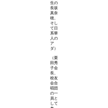
生の
長坂
真奈
穂、
そし
て日
系華
人の
ア
ダ）
（栗
田秀
子会
長、
校友
会合
唱団
の一
員と
して