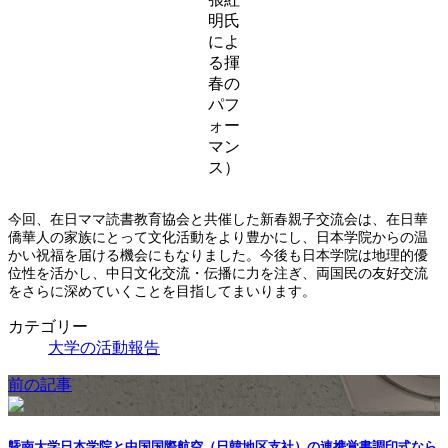
明氏
によ
る揮
春の
パフ
ォー
マン
ス）
今回、在日ママ読書教育協会と共催した新春親子交流会は、在日華
僑華人の家族にとって文化活動をより豊かにし、日本学院からの温
かい祝福を届ける機会にもなりました。今後も日本学院は地理的優
位性を活かし、中日文化交流・伝播に力を注ぎ、両国民の友好交流
をさらに深めていくことを目指してまいります。
カテゴリー
大学の活動報告
前の記事
曁南大学日本学院と中国国際航空（日韓地区支社）の連携覚書調印式なら