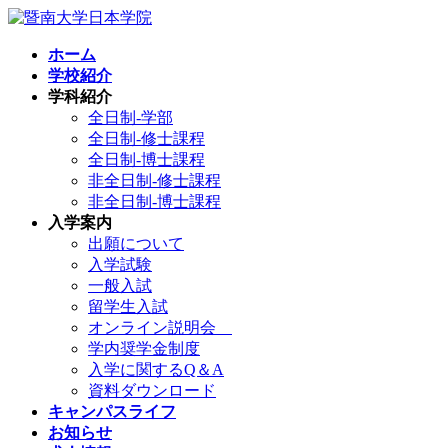
コ
ナ
ン
ビ
ホーム
テ
ゲ
学校紹介
ン
ー
学科紹介
ツ
シ
全日制-学部
へ
ョ
全日制-修士課程
ス
ン
全日制-博士課程
キ
に
非全日制-修士課程
ッ
移
非全日制-博士課程
プ
動
入学案内
出願について
入学試験
一般入試
留学生入試
オンライン説明会
学内奨学金制度
入学に関するQ＆A
資料ダウンロード
キャンパスライフ
お知らせ