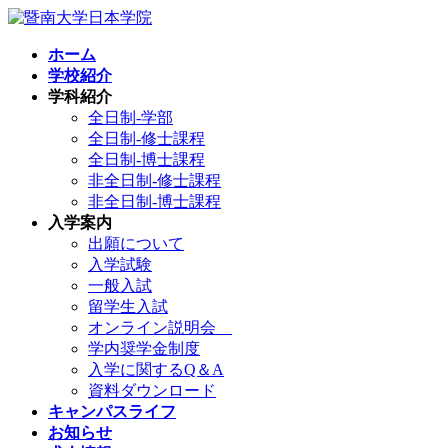
コ
ナ
ン
ビ
ホーム
テ
ゲ
学校紹介
ン
ー
学科紹介
ツ
シ
全日制-学部
へ
ョ
全日制-修士課程
ス
ン
全日制-博士課程
キ
に
非全日制-修士課程
ッ
移
非全日制-博士課程
プ
動
入学案内
出願について
入学試験
一般入試
留学生入試
オンライン説明会
学内奨学金制度
入学に関するQ＆A
資料ダウンロード
キャンパスライフ
お知らせ