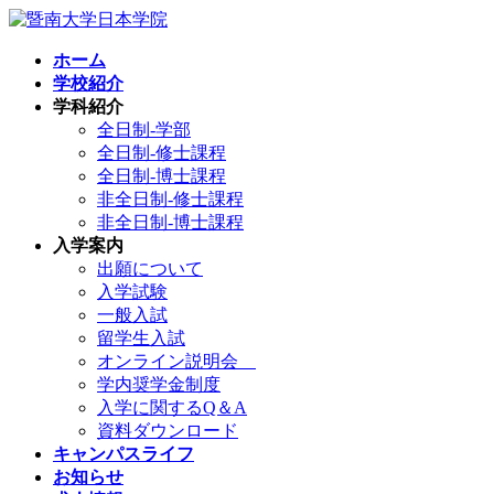
コ
ナ
ン
ビ
ホーム
テ
ゲ
学校紹介
ン
ー
学科紹介
ツ
シ
全日制-学部
へ
ョ
全日制-修士課程
ス
ン
全日制-博士課程
キ
に
非全日制-修士課程
ッ
移
非全日制-博士課程
プ
動
入学案内
出願について
入学試験
一般入試
留学生入試
オンライン説明会
学内奨学金制度
入学に関するQ＆A
資料ダウンロード
キャンパスライフ
お知らせ