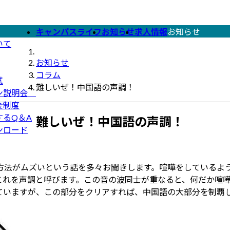
キャンパスライフ
お知らせ
求人情報
お知らせ
いて
お知らせ
コラム
試
難しいぜ！中国語の声調！
ン説明会
金制度
するQ＆A
難しいぜ！中国語の声調！
ンロード
方法がムズいという話を多々お聞きします。喧嘩をしているよ
これを声調と呼びます。この音の波同士が重なると、何だか喧
ていますが、この部分をクリアすれば、中国語の大部分を制覇