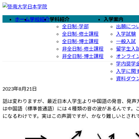
コ
ナ
ン
ビ
ホーム
学校紹介
学科紹介
入学案内
テ
ゲ
全日制-学部
出願につ
ン
ー
全日制-修士課程
入学試験
ツ
シ
全日制-博士課程
一般入試
へ
ョ
非全日制-修士課程
留学生入
ス
ン
非全日制-博士課程
オンライ
キ
に
学内奨学
ッ
移
入学に関
プ
動
資料ダウ
2023年8月21日
話は変わりますが、最近日本人学生より中国語の発音、発声
は中国語（標準普通語）には４種類の音の波があるんです。
になるわけです。実はこの声調ですが、かなり難しいとされ