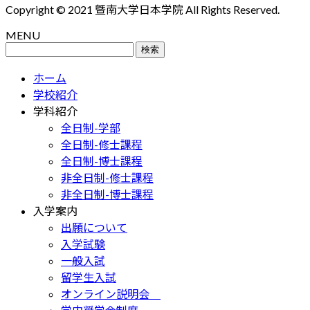
Copyright © 2021 曁南大学日本学院 All Rights Reserved.
MENU
検
索:
ホーム
学校紹介
学科紹介
全日制-学部
全日制-修士課程
全日制-博士課程
非全日制-修士課程
非全日制-博士課程
入学案内
出願について
入学試験
一般入試
留学生入試
オンライン説明会