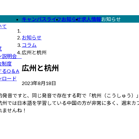
キャンパスライフ
お知らせ
求人情報
お知らせ
いて
お知らせ
コラム
試
広州と杭州
ン説明会
金制度
広州と杭州
するQ＆A
ンロード
2023年8月18日
発音ですと、同じ発音で存在する町で「杭州（こうしゅう）」な
の杭州では日本語を学習している中国の方が非常に多く、週末
れませんね！