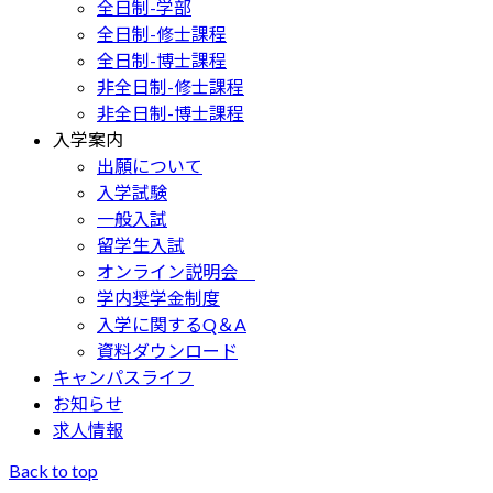
全日制-学部
全日制-修士課程
全日制-博士課程
非全日制-修士課程
非全日制-博士課程
入学案内
出願について
入学試験
一般入試
留学生入試
オンライン説明会
学内奨学金制度
入学に関するQ＆A
資料ダウンロード
キャンパスライフ
お知らせ
求人情報
Back to top