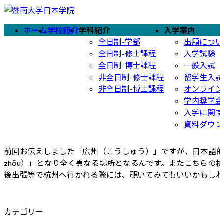
コ
ナ
ン
ビ
ホーム
学校紹介
学科紹介
入学案内
テ
ゲ
全日制-学部
出願につ
ン
ー
全日制-修士課程
入学試験
ツ
シ
全日制-博士課程
一般入試
へ
ョ
非全日制-修士課程
留学生入
ス
ン
非全日制-博士課程
オンライ
キ
に
学内奨学
ッ
移
入学に関
プ
動
資料ダウ
前回お伝えしました「広州（こうしゅう）」ですが、日本語的
zhōu）」となり全く異なる場所となるんです。またこちら
後出張等で杭州へ行かれる際には、覗いてみてもいいかもし
カテゴリー